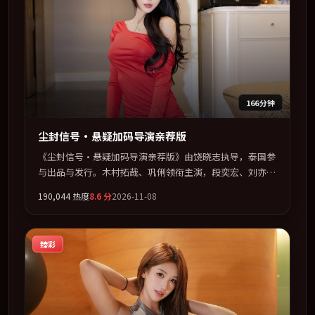
166分钟
尘封信号·悬疑加码导演亲荐版
《尘封信号·悬疑加码导演亲荐版》由饶晓志执导，泰国参
与出品与发行。木村拓哉、巩俐领衔主演，段奕宏、刘亦
菲、蒂尔达·斯文顿联袂出演。视听语言实验感十足，却不
190,044
热度
8.6
分
2026-11-08
失叙事上的共情力。全片以「科幻」类型为骨架，在叙事、
表演与视听上力求统一。定于 2026-03-04 在内地院线及主
流平台同步亮相，2026 年度话题片中口碑稳健，适合喜欢
臻彩
强情节与人物弧光的观众完整观看。