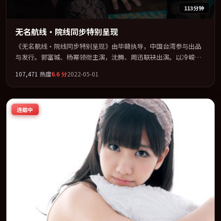
113分钟
无名航线·院线同步特别呈现
《无名航线·院线同步特别呈现》由毕赣执导，中国台湾参与出品
与发行。郭富城、杨幂领衔主演，沈腾、周迅联袂出演。以冷峻镜
头剖开都市缝隙里的人性温度。全片以「战争」类型为骨架，在叙
107,471
热度
6.6
分
2022-05-01
事、表演与视听上力求统一。定于 2022-02-23 在内地院线及主流平
台同步亮相，2022 年度话题片中口碑稳健，适合喜欢强情节与人物
弧光的观众完整观看。
连载中