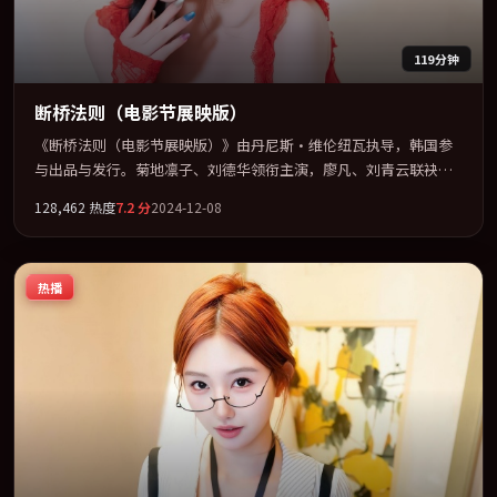
119分钟
断桥法则（电影节展映版）
《断桥法则（电影节展映版）》由丹尼斯·维伦纽瓦执导，韩国参
与出品与发行。菊地凛子、刘德华领衔主演，廖凡、刘青云联袂出
演。多条时间线交织，真相在最后一刻才缓缓合拢。全片以「动
128,462
热度
7.2
分
2024-12-08
作」类型为骨架，在叙事、表演与视听上力求统一。定于 2024-10-
04 在内地院线及主流平台同步亮相，2024 年度话题片中口碑稳健，
适合喜欢强情节与人物弧光的观众完整观看。
热播