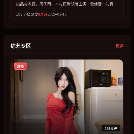
出品与发行。周冬雨、木村拓哉领衔主演，雷佳音、刘青
云、古天乐联袂出演。节奏凌厉，情绪在克制与爆发之间精
103,742
热度
8.9
分
2026-03-15
准摆荡。全片以「动作」类型为骨架，在叙事、表演与视听
上力求统一。定于 2026-09-13 在内地院线及主流平台同步
亮相，2026 年度话题片中口碑稳健，适合喜欢强情节与人
物弧光的观众完整观看。
综艺专区
更多
热播
161分钟