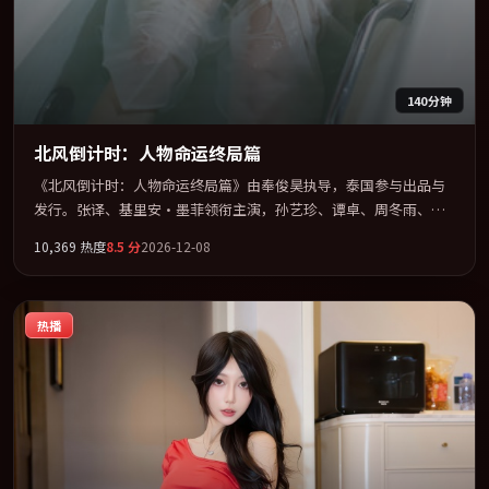
140分钟
北风倒计时：人物命运终局篇
《北风倒计时：人物命运终局篇》由奉俊昊执导，泰国参与出品与
发行。张译、基里安·墨菲领衔主演，孙艺珍、谭卓、周冬雨、蒂
尔达·斯文顿联袂出演。公路、追车与心理战三线并进，张力持续
10,369
热度
8.5
分
2026-12-08
堆叠。全片以「剧情」类型为骨架，在叙事、表演与视听上力求统
一。定于 2026-03-24 在内地院线及主流平台同步亮相，2026 年度
话题片中口碑稳健，适合喜欢强情节与人物弧光的观众完整观看。
热播