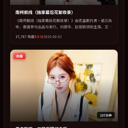
南柯航线（独家幕后花絮收录）
《南柯航线（独家幕后花絮收录）》由克里斯托弗·诺兰执
导，泰国参与出品与发行。刘德华、赵丽颖领衔主演，王
凯、古天乐联袂出演。在罪案类型框架下完成对时代焦虑的
37,767
热度
9.0
分
2020-08-02
隐喻表达。全片以「传记」类型为骨架，在叙事、表演与视
听上力求统一。定于 2020-05-09 在内地院线及主流平台同
步亮相，2020 年度话题片中口碑稳健，适合喜欢强情节与
热播
人物弧光的观众完整观看。
137分钟