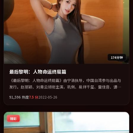
174分钟
最后黎明：人物命运终局篇
《最后黎明：人物命运终局篇》由宁浩执导，中国台湾参与出品与
发行。赵丽颖、刘青云领衔主演，巩俐、易烊千玺、雷佳音、谭卓
联袂出演。以冷峻镜头剖开都市缝隙里的人性温度。全片以「喜
91,596
热度
7.5
分
2022-05-26
剧」类型为骨架，在叙事、表演与视听上力求统一。定于 2022-06-
26 在内地院线及主流平台同步亮相，2022 年度话题片中口碑稳健，
适合喜欢强情节与人物弧光的观众完整观看。
臻彩