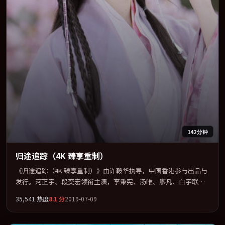
142分钟
归途追踪（4K 臻享重制）
《归途追踪（4K 臻享重制）》由许鞍华执导，中国香港参与出品与
发行。河正宇、段奕宏领衔主演，李秉宪、汤唯、廖凡、白宇联袂
出演。把一场意外写成对命运与选择的漫长追问。全片以「悬疑」
35,541
热度
8.1
分
2019-07-09
类型为骨架，在叙事、表演与视听上力求统一。定于 2019-10-11 在
内地院线及主流平台同步亮相，2019 年度话题片中口碑稳健，适合