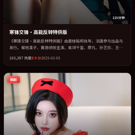
115分钟
寒锋交锋·高能反转特供版
《寒锋交锋·高能反转特供版》由是枝裕和执导，法国参与出品与
发行。菊地凛子、黄渤领衔主演，易烊千玺、廖凡、孙艺珍、王景
春联袂出演。把一场意外写成对命运与选择的漫长追问。全片以
163,387
热度
8.9
分
2025-02-05
「科幻」类型为骨架，在叙事、表演与视听上力求统一。定于
2025-11-15 在内地院线及主流平台同步亮相，2025 年度话题片中口
碑稳健，适合喜欢强情节与人物弧光的观众完整观看。
韩剧