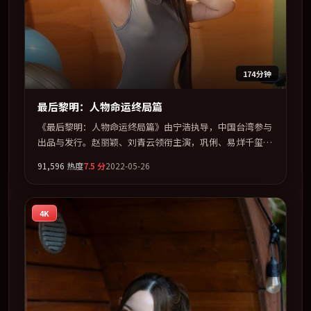
174分钟
最后黎明：人物命运终局篇
《最后黎明：人物命运终局篇》由宁浩执导，中国台湾参与
出品与发行。赵丽颖、刘青云领衔主演，巩俐、易烊千玺、
雷佳音、谭卓联袂出演。以冷峻镜头剖开都市缝隙里的人性
91,596
热度
7.5
分
2022-05-26
温度。全片以「喜剧」类型为骨架，在叙事、表演与视听上
力求统一。定于 2022-06-26 在内地院线及主流平台同步亮
相，2022 年度话题片中口碑稳健，适合喜欢强情节与人物
4K
弧光的观众完整观看。