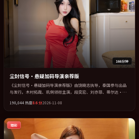
166分钟
尘封信号·悬疑加码导演亲荐版
《尘封信号·悬疑加码导演亲荐版》由饶晓志执导，泰国参与出品
与发行。木村拓哉、巩俐领衔主演，段奕宏、刘亦菲、蒂尔达·斯
文顿联袂出演。视听语言实验感十足，却不失叙事上的共情力。全
190,044
热度
8.6
分
2026-11-08
片以「科幻」类型为骨架，在叙事、表演与视听上力求统一。定于
2026-03-04 在内地院线及主流平台同步亮相，2026 年度话题片中口
碑稳健，适合喜欢强情节与人物弧光的观众完整观看。
臻彩