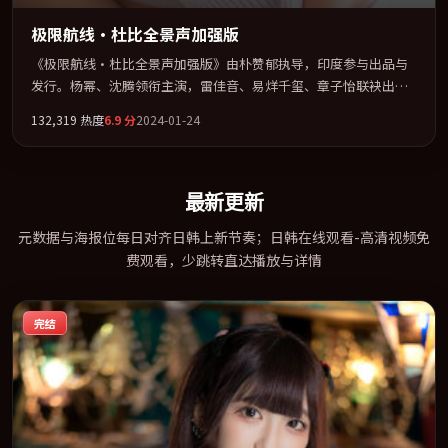
极限航线·杜比全景声加强版
《极限航线·杜比全景声加强版》由朴赞郁执导，印度参与出品与
发行。杨幂、沈腾领衔主演，雷佳音、易烊千玺、章子怡联袂出
演。在信任崩塌与自我救赎之间反复拉扯。全片以「传记」类型为
132,319
热度
6.9
分
2024-01-24
骨架，在叙事、表演与视听上力求统一。定于 2024-09-09 在内地院
线及主流平台同步亮相，2024 年度话题片中口碑稳健，适合喜欢强
情节与人物弧光的观众完整观看。
最新更新
元数据与海报位每日对齐日韩上新节奏；日韩在线观看-高清视频免
费观看，少跳转直达播放与详情
完结