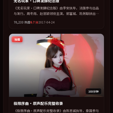
无名玩家·口碑发酵纪念版
《无名玩家·口碑发酵纪念版》由李安执导，法国参与出品
与发行。周冬雨、赵丽颖领衔主演，郭富城、巩俐联袂出
演。以冷峻镜头剖开都市缝隙里的人性温度。全片以「爱
70,233
热度
6.7
分
2017-04-24
情」类型为骨架，在叙事、表演与视听上力求统一。定于
2017-03-08 在内地院线及主流平台同步亮相，2017 年度话
题片中口碑稳健，适合喜欢强情节与人物弧光的观众完整观
独播
看。
103分钟
极限序曲·原声配乐完整收录
《极限序曲·原声配乐完整收录》由陈思诚执导，泰国参与