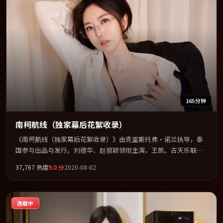
165分钟
南柯航线（独家幕后花絮收录）
《南柯航线（独家幕后花絮收录）》由克里斯托弗·诺兰执导，泰
国参与出品与发行。刘德华、赵丽颖领衔主演，王凯、古天乐联袂
出演。在罪案类型框架下完成对时代焦虑的隐喻表达。全片以「传
37,767
热度
9.0
分
2020-08-02
记」类型为骨架，在叙事、表演与视听上力求统一。定于 2020-05-
09 在内地院线及主流平台同步亮相，2020 年度话题片中口碑稳健，
适合喜欢强情节与人物弧光的观众完整观看。
连载中