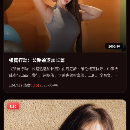
160分钟
银翼行动：公路追逐加长篇
《银翼行动：公路追逐加长篇》由丹尼斯·维伦纽瓦执导，中国大
陆参与出品与发行。梁朝伟、李秉宪领衔主演，王凯、全智贤、黄
渤、巩俐联袂出演。在罪案类型框架下完成对时代焦虑的隐喻表
124,912
热度
9.1
分
2025-05-06
达。全片以「战争」类型为骨架，在叙事、表演与视听上力求统
一。定于 2025-06-01 在内地院线及主流平台同步亮相，2025 年度
话题片中口碑稳健，适合喜欢强情节与人物弧光的观众完整观看。
杜比