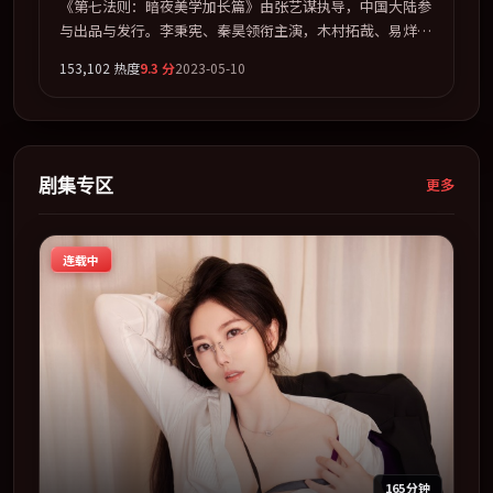
《第七法则：暗夜美学加长篇》由张艺谋执导，中国大陆参
与出品与发行。李秉宪、秦昊领衔主演，木村拓哉、易烊千
玺联袂出演。用悬疑外壳包裹对家庭与归属的柔软书写。全
153,102
热度
9.3
分
2023-05-10
片以「悬疑」类型为骨架，在叙事、表演与视听上力求统
一。定于 2023-11-05 在内地院线及主流平台同步亮相，
2023 年度话题片中口碑稳健，适合喜欢强情节与人物弧光
的观众完整观看。
剧集专区
更多
连载中
165分钟