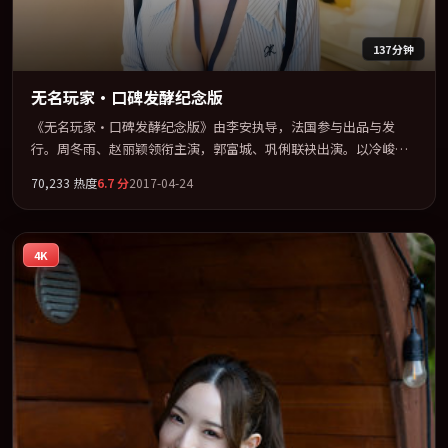
137分钟
无名玩家·口碑发酵纪念版
《无名玩家·口碑发酵纪念版》由李安执导，法国参与出品与发
行。周冬雨、赵丽颖领衔主演，郭富城、巩俐联袂出演。以冷峻镜
头剖开都市缝隙里的人性温度。全片以「爱情」类型为骨架，在叙
70,233
热度
6.7
分
2017-04-24
事、表演与视听上力求统一。定于 2017-03-08 在内地院线及主流平
台同步亮相，2017 年度话题片中口碑稳健，适合喜欢强情节与人物
弧光的观众完整观看。
4K