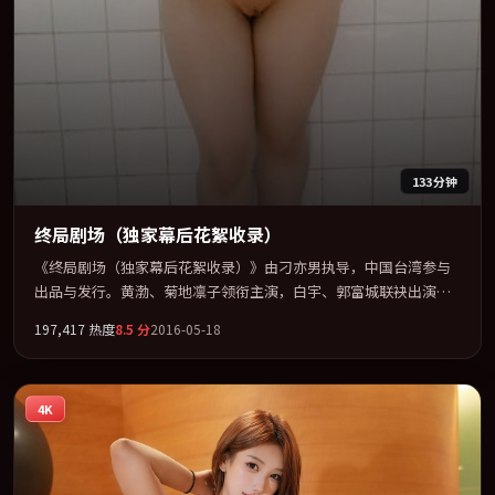
133分钟
终局剧场（独家幕后花絮收录）
《终局剧场（独家幕后花絮收录）》由刁亦男执导，中国台湾参与
出品与发行。黄渤、菊地凛子领衔主演，白宇、郭富城联袂出演。
以冷峻镜头剖开都市缝隙里的人性温度。全片以「剧情」类型为骨
197,417
热度
8.5
分
2016-05-18
架，在叙事、表演与视听上力求统一。定于 2016-11-22 在内地院线
及主流平台同步亮相，2016 年度话题片中口碑稳健，适合喜欢强情
节与人物弧光的观众完整观看。
4K